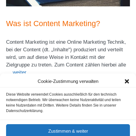
Was ist Content Marketing?
Content Marketing ist eine Online Marketing Technik,
bei der Content (dt. „Inhalte“) produziert und verteilt
wird, um auf diese Weise in Kontakt mit der
Zielgruppe zu treten. Zum Content zählen hierbei alle
…
weiter
Cookie-Zustimmung verwalten
Seite
Seite
Seite
Diese Website verwendet Cookies ausschließlich für den technisch
←
Zurück
1
…
3
4
notwendigen Betrieb. Wir überwachen keine Nutzeraktivität und teilen
keine Nutzerdaten mit Dritten. Weitere Details finden Sie in unserer
Datenschutzerklärung.
Gastautoren / Gastartikel
Agenturverzeichnis
Cookie-Hinweis
Nutzungsbedingungen
Zustimmen & weiter
Impressum & Datenschutz