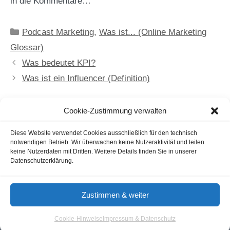
in die Kommentare…
Kategorien
Podcast Marketing
,
Was ist... (Online Marketing
Glossar)
Was bedeutet KPI?
Was ist ein Influencer (Definition)
Cookie-Zustimmung verwalten
Kommentare sind geschlossen.
Diese Website verwendet Cookies ausschließlich für den technisch
notwendigen Betrieb. Wir überwachen keine Nutzeraktivität und teilen
keine Nutzerdaten mit Dritten. Weitere Details finden Sie in unserer
Datenschutzerklärung.
Gastautoren / Gastartikel
Agenturverzeichnis
Cookie-Hinweis
Nutzungsbedingungen
Zustimmen & weiter
Impressum & Datenschutz
Cookie-Hinweise
Impressum & Datenschutz
© 2026 - Aloma.de