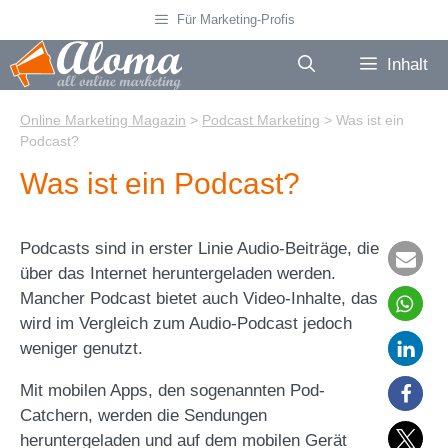
Zum
Für Marketing-Profis
Inhalt
springen
Inhalt
Online Marketing Magazin
>
Podcast Marketing
>
Was ist ein
Podcast?
Was ist ein Podcast?
Podcasts sind in erster Linie Audio-Beiträge, die
über das Internet heruntergeladen werden.
Mancher Podcast bietet auch Video-Inhalte, das
wird im Vergleich zum Audio-Podcast jedoch
weniger genutzt.
Mit mobilen Apps, den sogenannten Pod-
Catchern, werden die Sendungen
heruntergeladen und auf dem mobilen Gerät