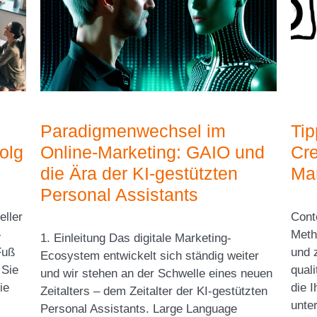
Paradigmenwechsel im
Tip
folg
Online-Marketing: GAIO und
Cre
die Ära der KI-gestützten
Mar
Personal Assistants
eller
Conte
-
Meth
1. Einleitung Das digitale Marketing-
Fuß
und 
Ecosystem entwickelt sich ständig weiter
 Sie
quali
und wir stehen an der Schwelle eines neuen
ie
die 
Zeitalters – dem Zeitalter der KI-gestützten
unte
Personal Assistants. Large Language