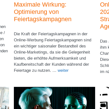
Maximale Wirkung:
Onl
Optimierung von
202
Feiertagskampagnen
Str
Ag
chen
e /
Die Kraft der Feiertagskampagnen in der
en
Online-Werbung Feiertagskampagnen sind
Das 
von
ein wichtiger saisonaler Bestandteil des
ihm 
enden
Online-Marketings, da sie die Gelegenheit
Chan
bieten, die erhöhte Aufmerksamkeit und
Dies
Kaufbereitschaft der Kunden während der
Schl
Feiertage zu nutzen. …
weiter
im n