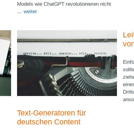
Models wie ChatGPT revolutionieren nicht
…
weiter
Lei
von
Einf
sollt
zieh
eine
Drit
anso
Text-Generatoren für
deutschen Content