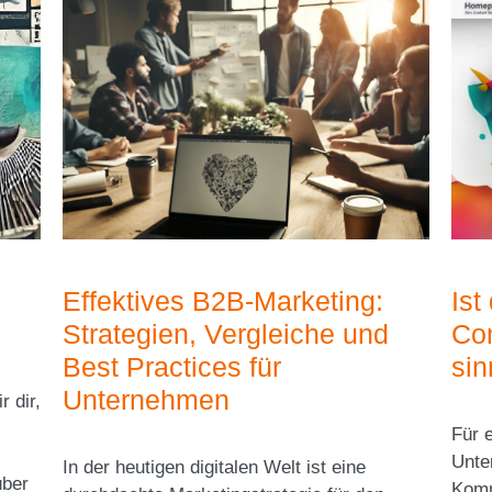
Effektives B2B-Marketing:
Ist
Strategien, Vergleiche und
Con
Best Practices für
sin
Unternehmen
 dir,
Für 
Unte
In der heutigen digitalen Welt ist eine
über
Komm