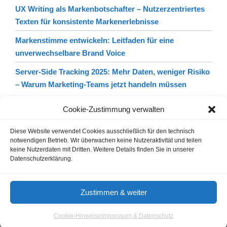
UX Writing als Markenbotschafter – Nutzerzentriertes
Texten für konsistente Markenerlebnisse
Markenstimme entwickeln: Leitfaden für eine
unverwechselbare Brand Voice
Server‑Side Tracking 2025: Mehr Daten, weniger Risiko
– Warum Marketing‑Teams jetzt handeln müssen
Cookie-Zustimmung verwalten
Diese Website verwendet Cookies ausschließlich für den technisch
notwendigen Betrieb. Wir überwachen keine Nutzeraktivität und teilen
keine Nutzerdaten mit Dritten. Weitere Details finden Sie in unserer
Datenschutzerklärung.
Gastautoren / Gastartikel
Agenturverzeichnis
Cookie-Hinweis
Nutzungsbedingungen
Zustimmen & weiter
Impressum & Datenschutz
Cookie-Hinweise
Impressum & Datenschutz
© 2026 - Aloma.de