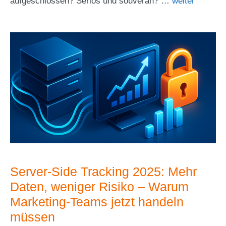
aufgeschlossen? Seriös und souverän? …
weiter
Server‑Side Tracking 2025: Mehr
Daten, weniger Risiko – Warum
Marketing‑Teams jetzt handeln
müssen