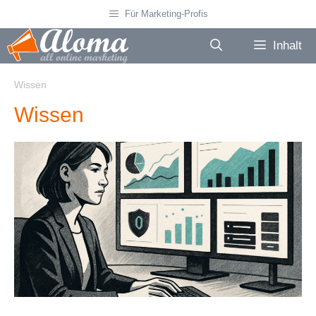
Zum
Für Marketing-Profis
Inhalt
springen
Inhalt
Wissen
Wissen