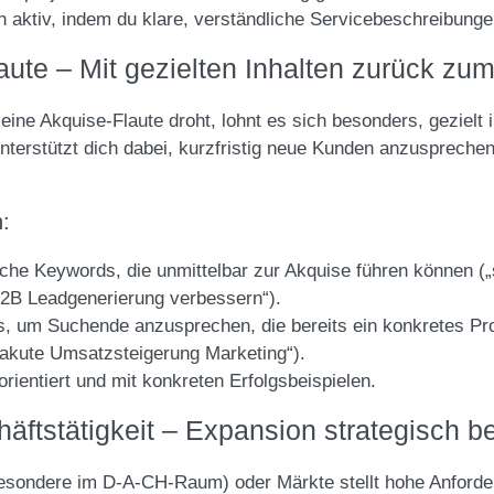
aktiv, indem du klare, verständliche Servicebeschreibungen
aute – Mit gezielten Inhalten zurück z
ine Akquise-Flaute droht, lohnt es sich besonders, gezielt 
unterstützt dich dabei, kurzfristig neue Kunden anzuspreche
n:
fische Keywords, die unmittelbar zur Akquise führen können
2B Leadgenerierung verbessern“).
s, um Suchende anzusprechen, die bereits ein konkretes Pro
 „akute Umsatzsteigerung Marketing“).
sorientiert und mit konkreten Erfolgsbeispielen.
ftstätigkeit – Expansion strategisch be
esondere im D-A-CH-Raum) oder Märkte stellt hohe Anforder