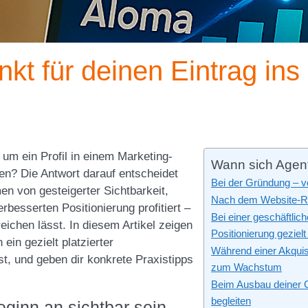
nkt für deinen Eintrag ins
 um ein Profil in einem Marketing-
Wann sich Agentu
en? Die Antwort darauf entscheidet
Bei der Gründung – v
n von gesteigerter Sichtbarkeit,
Nach dem Website-Rel
besserten Positionierung profitiert –
Bei einer geschäftlic
ichen lässt. In diesem Artikel zeigen
Positionierung geziel
 ein gezielt platzierter
Während einer Akquise
st, und geben dir konkrete Praxistipps
zum Wachstum
Beim Ausbau deiner G
begleiten
ginn an sichtbar sein