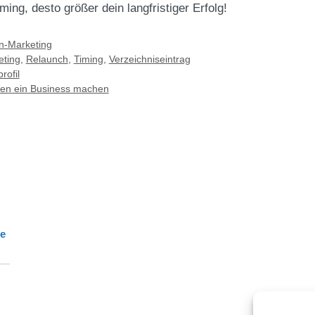
iming, desto größer dein langfristiger Erfolg!
n-Marketing
eting
,
Relaunch
,
Timing
,
Verzeichniseintrag
rofil
en ein Business machen
de