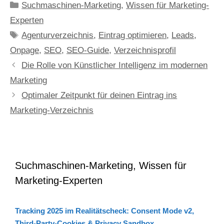
Kategorien
Suchmaschinen-Marketing
,
Wissen für Marketing-
Experten
Schlagwörter
Agenturverzeichnis
,
Eintrag optimieren
,
Leads
,
Onpage
,
SEO
,
SEO-Guide
,
Verzeichnisprofil
Die Rolle von Künstlicher Intelligenz im modernen
Marketing
Optimaler Zeitpunkt für deinen Eintrag ins
Marketing-Verzeichnis
Suchmaschinen-Marketing, Wissen für
Marketing-Experten
Tracking 2025 im Realitätscheck: Consent Mode v2,
Third-Party-Cookies & Privacy Sandbox