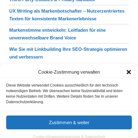
UX Writing als Markenbotschafter – Nutzerzentriertes
Texten für konsistente Markenerlebnisse
Markenstimme entwickeln: Leitfaden für eine
unverwechselbare Brand Voice
Wie Sie mit Linkbuilding Ihre SEO-Strategie optimieren
und verbessern
Cookie-Zustimmung verwalten
Diese Website verwendet Cookies ausschließlich für den technisch
notwendigen Betrieb. Wir überwachen keine Nutzeraktivität und teilen
keine Nutzerdaten mit Dritten. Weitere Details finden Sie in unserer
Datenschutzerklärung.
Gastautoren / Gastartikel
Agenturverzeichnis
Cookie-Hinweis
Nutzungsbedingungen
Zustimmen & weiter
Impressum & Datenschutz
Cookie-Hinweise
Impressum & Datenschutz