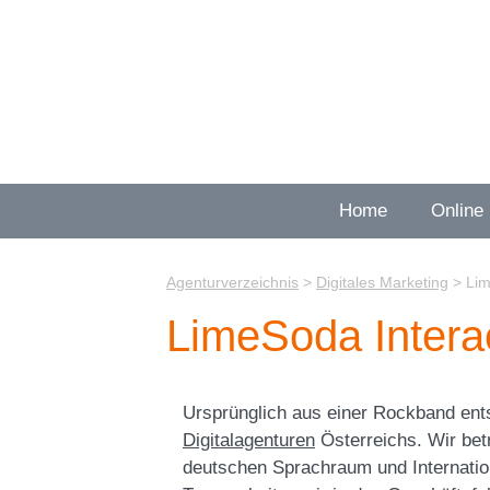
Zum
Inhalt
springen
Home
Online
Agenturverzeichnis
>
Digitales Marketing
>
Lim
LimeSoda Intera
Ursprünglich aus einer Rockband en
Digitalagenturen
Österreichs. Wir be
deutschen Sprachraum und Internation