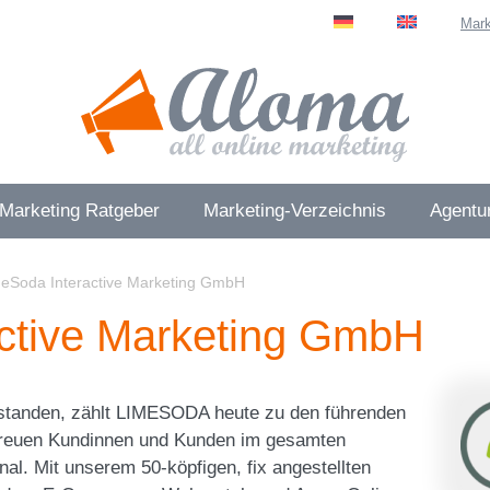
Mark
 Marketing Ratgeber
Marketing-Verzeichnis
Agentur
eSoda Interactive Marketing GmbH
ctive Marketing GmbH
tstanden, zählt LIMESODA heute zu den führenden
treuen Kundinnen und Kunden im gesamten
al. Mit unserem 50-köpfigen, fix angestellten