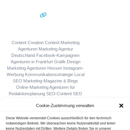
Content Creation
Content Marketing
Agenturen
Marketing Agentur
Deutschland
Facebook-Kampagnen
Agenturen in Frankfurt
Grafik-Design
Marketing Agenturen Hessen
Instagram-
Werbung
Kommunikationsstrategie
Local
SEO
Marketing-Magazine & Blogs
Online-Marketing
Agenturen für
Redaktionsplanung
SEO-Content
SEO
Agenturen
Social Media Agenturen
Social
Cookie-Zustimmung verwalten
Media Strategie
Twitter-Werbung (X-
Werbung)
Video Marketing Agenturen
Diese Website verwendet Cookies ausschließlich für den technisch
Video-Produktion
WordPress
notwendigen Betrieb. Wir überwachen keine Nutzeraktivität und teilen
keine Nutzerdaten mit Dritten. Weitere Details finden Sie in unserer