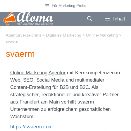
Zum
Für Marketing-Profis
Inhalt
springen
Inhalt
Agenturverzeichnis
>
Digitales Marketing
>
Online-Marketing
>
svaerm
svaerm
Online Marketing Agentur
mit Kernkompetenzen in
Web, SEO, Social Media und multimedialer
Content-Erstellung für B2B und B2C. Als
strategischer, redaktioneller und kreativer Partner
aus Frankfurt am Main verhilft svaerm
Unternehmen zu erfolgreichem geschäftlichen
Wachstum.
https://svaerm.com