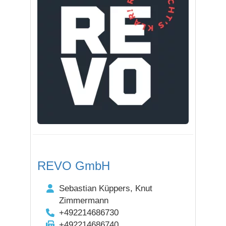
REVO GmbH
Sebastian Küppers, Knut
Zimmermann
+492214686730
+492214686740