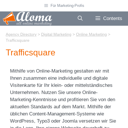
Skip
Für Marketing-Profis
to
content
Contents
Agency Directory
>
Digital Marketing
>
Online Marketing
>
Trafficsquare
Trafficsquare
Mithilfe von Online-Marketing gestalten wir mit
Ihnen zusammen eine individuelle und digitale
Visitenkarte für Ihr klein- oder mittelständisches
Unternehmen. Nutzen Sie unsere Online-
Marketing-Kenntnisse und profitieren Sie von den
aktuellen Standards auf dem Markt. Mithilfe der
üblichen Content-Management-Systeme wie
WordPress, Typo3 oder Joomla versetzen wir Sie