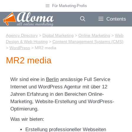
Skip
Für Marketing-Profis
to
content
Contents
Agency Directory
>
Digital Marketing
>
Online Marketing
>
Web
Design & Web Hosting
>
Content Management Systems (CMS)
>
WordPress
>
MR2 media
MR2 media
Wir sind eine in
Berlin
ansässige Full Service
Internet und WordPress Agentur mit über 12
Jahren Erfahrung in den Bereichen Online-
Marketing, Website-Erstellung und WordPress-
Optimierung.
Was wir bieten:
Erstellung professioneller Webseiten