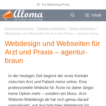
Zum
Für Marketing-Profis
Inhalt
springen
Inhalt
Agenturverzeichnis
>
Digitales Marketing
>
Online-Marketing
>
Webdesign und Webseiten für Arzt und Praxis – agentur-braun
Webdesign und Webseiten für
Arzt und Praxis – agentur-
braun
In der heutigen Zeit beginnt der erste Kontakt
zwischen Arzt und Patient meist online. Eine
professionelle Website für Ärzte ist daher längst
keine Option mehr – sondern ein Muss. Arzt-
Website-Webdesign.de hat sich genau darauf
spezialisiert: auf durchdachtes Webdesign für