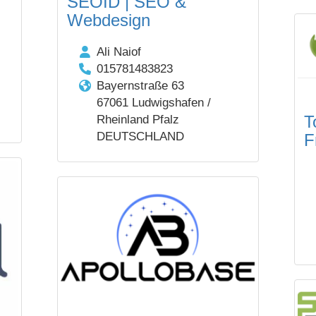
SEOID | SEO &
Webdesign
Ali Naiof
015781483823
Bayernstraße 63
67061 Ludwigshafen /
T
Rheinland Pfalz
DEUTSCHLAND
F