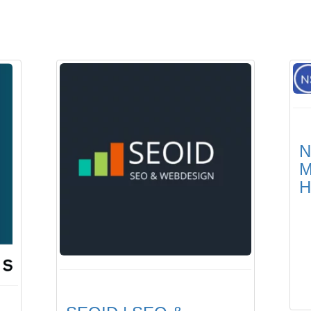
N
M
H