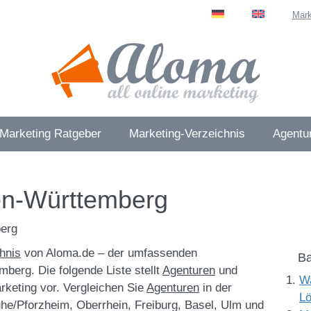
Mark
 Marketing Ratgeber
Marketing-Verzeichnis
Agentur
en-Württemberg
berg
hnis
von Aloma.de – der umfassenden
Ba
berg. Die folgende Liste stellt
Agenturen
und
Wa
rketing vor. Vergleichen Sie
Agenturen
in der
Lö
uhe/Pforzheim, Oberrhein, Freiburg, Basel, Ulm und