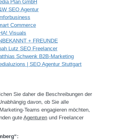
edia Plan GmbH
&W SEO Agentur
lmforbusiness
mart Commerce
A! Visuals
NBEKANNT + FREUNDE
ah Lutz SEO Freelancer
tthias Schwenk B2B-Marketing
dialuzions | SEO Agentur Stuttgart
leichen Sie daher die Beschreibungen der
Unabhängig davon, ob Sie alle
s Marketing-Teams engagieren möchten,
inden gute
Agenturen
und Freelancer
emberg“: