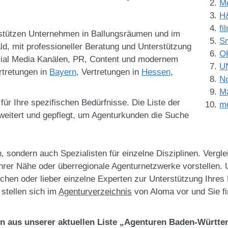
M
H
fi
stützen Unternehmen in Ballungsräumen und im
S
d, mit professioneller Beratung und Unterstützung
OH
ial Media Kanälen, PR, Content und modernem
U
rtretungen in
Bayern
, Vertretungen in
Hessen
,
No
Ma
für Ihre spezifischen Bedürfnisse. Die Liste der
me
eitert und gepflegt, um Agenturkunden die Suche
n, sondern auch Spezialisten für einzelne Disziplinen. Verg
hrer Nähe oder überregionale Agenturnetzwerke vorstellen. 
chen oder lieber einzelne Experten zur Unterstützung Ihre
stellen sich im
Agenturverzeichnis
von Aloma vor und Sie f
en aus unserer aktuellen Liste „Agenturen Baden-Württ