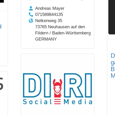
Andreas Mayer
071589844135
Nelkenweg 35
H
73765 Neuhausen auf den
Fildern / Baden-Württemberg
GERMANY
D
g
B
M