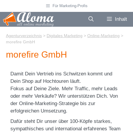
Zum
Für Marketing-Profis
Inhalt
springen
Inhalt
Agenturverzeichnis
>
Digitales Marketing
>
Online-Marketing
>
morefire GmbH
morefire GmbH
Damit Dein Vertrieb ins Schwitzen kommt und
Dein Shop auf Hochtouren läuft.
Fokus auf Deine Ziele. Mehr Traffic, mehr Leads
oder mehr Verkäufe? Wir unterstützen Dich. Von
der Online-Marketing-Strategie bis zur
erfolgreichen Umsetzung.
Dafür steht Dir unser über 100-Köpfe starkes,
sympathisches und international erfahrenes Team