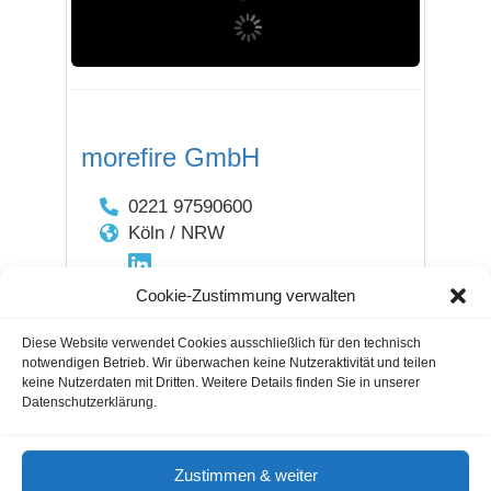
morefire GmbH
0221 97590600
Köln / NRW
Cookie-Zustimmung verwalten
1
2
3
Next
Diese Website verwendet Cookies ausschließlich für den technisch
notwendigen Betrieb. Wir überwachen keine Nutzeraktivität und teilen
keine Nutzerdaten mit Dritten. Weitere Details finden Sie in unserer
Datenschutzerklärung.
Gastautoren / Gastartikel
Agenturverzeichnis
Cookie-Hinweis
Nutzungsbedingungen
Zustimmen & weiter
Impressum & Datenschutz