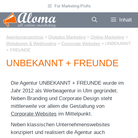
Zum
Für Marketing-Profis
Inhalt
springen
Inhalt
Agenturverzeichnis
>
Digitales Marketing
>
Online-Marketing
>
Webdesign & Webhosting
>
Corporate Websites
>
UNBEKANNT
+ FREUNDE
UNBEKANNT + FREUNDE
Die Agentur UNBEKANNT + FREUNDE wurde im
Jahr 2012 als Werbeagentur in Ulm gegründet.
Neben Branding und Corporate Design steht
mittlerweile vor allem die Gestaltung von
Corporate Websites
im Mittelpunkt.
Neben klassischen Unternehmenswebsites
konzipiert und realisiert die Agentur auch