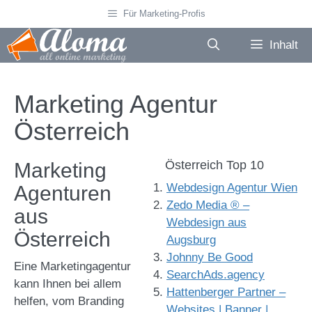
Zum
Für Marketing-Profis
Inhalt
springen
Inhalt
Marketing Agentur
Österreich
Österreich Top 10
Marketing
Webdesign Agentur Wien
Agenturen
Zedo Media ® –
aus
Webdesign aus
Österreich
Augsburg
Johnny Be Good
Eine Marketingagentur
SearchAds.agency
kann Ihnen bei allem
Hattenberger Partner –
helfen, vom Branding
Websites | Banner |