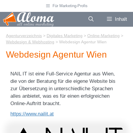
Zum
Für Marketing-Profis
Inhalt
springen
Inhalt
Agenturverzeichnis
>
Digitales Marketing
>
Online-Marketing
>
Webdesign & Webhosting
>
Webdesign Agentur Wien
Webdesign Agentur Wien
NAIL IT ist eine Full-Service Agentur aus Wien,
die von der Beratung für die eigene Website bis
zur Übersetzung in unterschiedliche Sprachen
alles anbietet, was es für einen erfolgreichen
Online-Auftritt braucht.
https://www.nailit.at