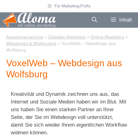
Zum
Für Marketing-Profis
Inhalt
springen
Inhalt
Agenturverzeichnis
>
Digitales Marketing
>
Online-Marketing
>
Webdesign & Webhosting
>
VoxelWeb – Webdesign aus
Wolfsburg
VoxelWeb – Webdesign aus
Wolfsburg
Kreativität und Dynamik zeichnen uns aus, das
Internet und Soziale Medien haben wir im Blut. Mit
uns haben Sie einen starken Partner an Ihrer
Seite, der Sie im Webdesign voll unterstützt,
damit Sie sich wieder Ihrem eigentlichen Workflow
widmen können.