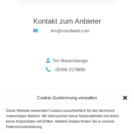
Kontakt zum Anbieter
tim@voxelweb.com
Tim Mauersberger
05366 2179890
Cookie-Zustimmung verwalten
SEO Agenturen
Webdesign &
Webhosting
Weltweit (außerhalb Europa)
Diese Website verwendet Cookies ausschließlich für den technisch
WordPress
notwendigen Betrieb. Wir überwachen keine Nutzeraktivität und teilen
keine Nutzerdaten mit Dritten. Weitere Details finden Sie in unserer
Datenschutzerklärung.
Gastautoren / Gastartikel
Agenturverzeichnis