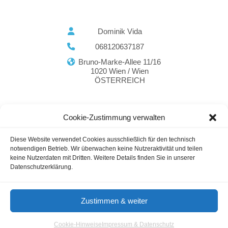
Dominik Vida
068120637187
Bruno-Marke-Allee 11/16
1020 Wien / Wien
ÖSTERREICH
Cookie-Zustimmung verwalten
SEO Agenturen
Marketing Agentur
Diese Website verwendet Cookies ausschließlich für den technisch
Österreich
notwendigen Betrieb. Wir überwachen keine Nutzeraktivität und teilen
keine Nutzerdaten mit Dritten. Weitere Details finden Sie in unserer
Datenschutzerklärung.
Gastautoren / Gastartikel
Agenturverzeichnis
Cookie-Hinweis
Nutzungsbedingungen
Zustimmen & weiter
Impressum & Datenschutz
Cookie-Hinweise
Impressum & Datenschutz
© 2026 - Aloma.de