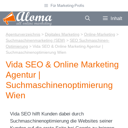
Zum
Für Marketing-Profis
Inhalt
springen
Inhalt
Agenturverzeichnis
>
Digitales Marketing
>
Online-Marketing
>
Suchmaschinenmarketing (SEM)
>
SEO Suchmaschinen-
Optimierung
>
Vida SEO & Online Marketing Agentur |
Suchmaschinenoptimierung Wien
Vida SEO & Online Marketing
Agentur |
Suchmaschinenoptimierung
Wien
Vida SEO hilft Kunden dabei durch
Suchmaschinenoptimierung die Websites seiner