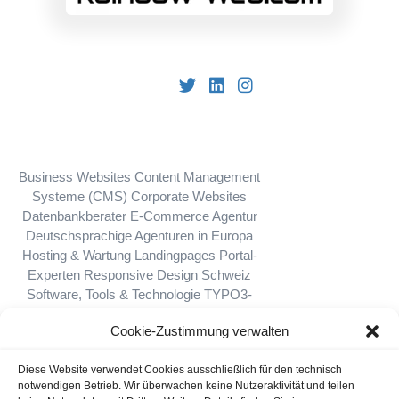
Business Websites
Content Management
Systeme (CMS)
Corporate Websites
Datenbankberater
E-Commerce Agentur
Deutschsprachige Agenturen in Europa
Hosting & Wartung
Landingpages
Portal-
Experten
Responsive Design
Schweiz
Software, Tools & Technologie
TYPO3-
Agenturen
Web-Applicationen
Webdesign
Cookie-Zustimmung verwalten
& Webhosting
Weltweit (außerhalb
Europa)
WordPress
Marketing Agentur
Diese Website verwendet Cookies ausschließlich für den technisch
Österreich
notwendigen Betrieb. Wir überwachen keine Nutzeraktivität und teilen