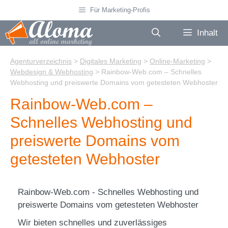
Zum
Für Marketing-Profis
Inhalt
springen
Inhalt
Agenturverzeichnis
>
Digitales Marketing
>
Online-Marketing
>
Webdesign & Webhosting
>
Rainbow-Web.com – Schnelles
Webhosting und preiswerte Domains vom getesteten Webhoster
Rainbow-Web.com –
Schnelles Webhosting und
preiswerte Domains vom
getesteten Webhoster
Rainbow-Web.com - Schnelles Webhosting und
preiswerte Domains vom getesteten Webhoster
Wir bieten schnelles und zuverlässiges