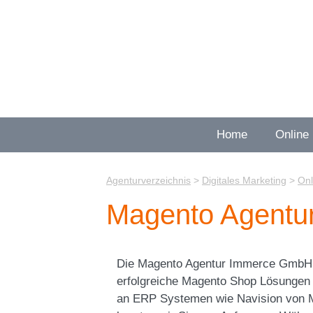
Zum
Inhalt
springen
Home
Online
Agenturverzeichnis
>
Digitales Marketing
>
Onl
Magento Agent
Die Magento Agentur Immerce GmbH au
erfolgreiche Magento Shop Lösungen
an ERP Systemen wie Navision von M