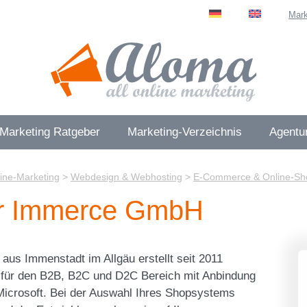
Mark
 Marketing Ratgeber
Marketing-Verzeichnis
Agentur
ine-Marketing
>
Webdesign & Webhosting
>
E-Commerce & Online-Sh
ur Immerce GmbH
s Immenstadt im Allgäu erstellt seit 2011
 für den B2B, B2C und D2C Bereich mit Anbindung
icrosoft. Bei der Auswahl Ihres Shopsystems