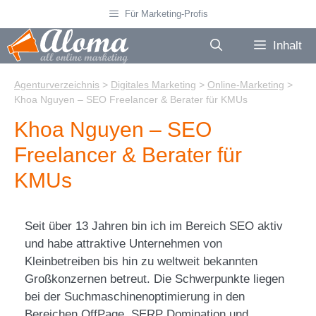
Zum
Für Marketing-Profis
Inhalt
springen
Inhalt
Agenturverzeichnis
>
Digitales Marketing
>
Online-Marketing
>
Khoa Nguyen – SEO Freelancer & Berater für KMUs
Khoa Nguyen – SEO
Freelancer & Berater für
KMUs
Seit über 13 Jahren bin ich im Bereich SEO aktiv
und habe attraktive Unternehmen von
Kleinbetreiben bis hin zu weltweit bekannten
Großkonzernen betreut. Die Schwerpunkte liegen
bei der Suchmaschinenoptimierung in den
Bereichen OffPage, SERP Domination und