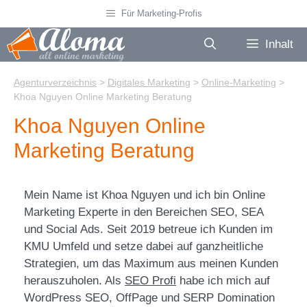
Zum
Für Marketing-Profis
Inhalt
springen
Inhalt
Agenturverzeichnis
>
Digitales Marketing
>
Online-Marketing
>
Khoa Nguyen Online Marketing Beratung
Khoa Nguyen Online
Marketing Beratung
Mein Name ist Khoa Nguyen und ich bin Online
Marketing Experte in den Bereichen SEO, SEA
und Social Ads. Seit 2019 betreue ich Kunden im
KMU Umfeld und setze dabei auf ganzheitliche
Strategien, um das Maximum aus meinen Kunden
herauszuholen. Als
SEO Profi
habe ich mich auf
WordPress SEO, OffPage und SERP Domination