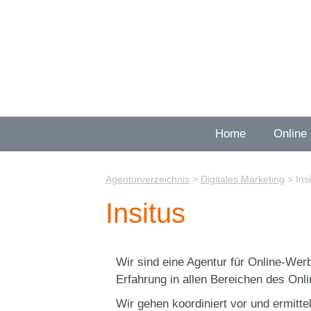
Zum
Inhalt
springen
Home
Online
Agenturverzeichnis
>
Digitales Marketing
>
Ins
Insitus
Wir sind eine Agentur für Online-Wer
Erfahrung in allen Bereichen des Onl
Wir gehen koordiniert vor und ermitt