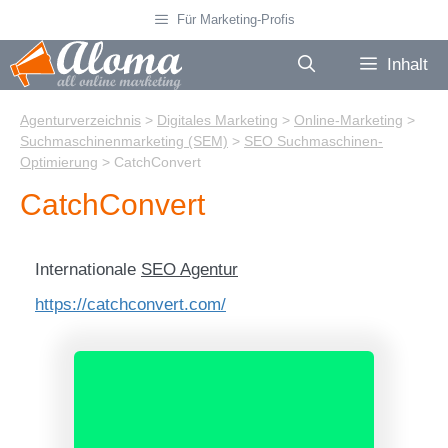
Zum
Für Marketing-Profis
Inhalt
springen
Inhalt
Agenturverzeichnis
>
Digitales Marketing
>
Online-Marketing
>
Suchmaschinenmarketing (SEM)
>
SEO Suchmaschinen-
Optimierung
>
CatchConvert
CatchConvert
Internationale
SEO Agentur
https://catchconvert.com/