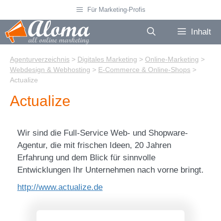
Zum
Für Marketing-Profis
Inhalt
springen
Inhalt
Agenturverzeichnis
>
Digitales Marketing
>
Online-Marketing
>
Webdesign & Webhosting
>
E-Commerce & Online-Shops
>
Actualize
Actualize
Wir sind die Full-Service Web- und Shopware-
Agentur, die mit frischen Ideen, 20 Jahren
Erfahrung und dem Blick für sinnvolle
Entwicklungen Ihr Unternehmen nach vorne bringt.
http://www.actualize.de