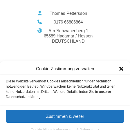
Thomas Pettersson
0176 66886864
Am Schwanenberg 1
65589 Hadamar / Hessen
DEUTSCHLAND
Cookie-Zustimmung verwalten
E-Commerce Agentur
Marketing
Agenturen Hessen
Marketing Agenturen
Diese Website verwendet Cookies ausschließlich für den technisch
Rheinland-Pfalz
notwendigen Betrieb. Wir überwachen keine Nutzeraktivität und teilen
keine Nutzerdaten mit Dritten. Weitere Details finden Sie in unserer
Datenschutzerklärung.
Gastautoren / Gastartikel
Agenturverzeichnis
Cookie-Hinweis
Nutzungsbedingungen
Zustimmen & weiter
Impressum & Datenschutz
Cookie-Hinweise
Impressum & Datenschutz