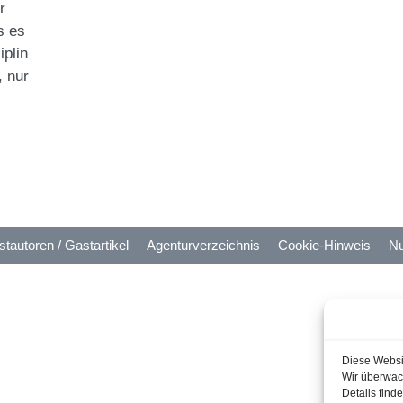
r
s es
plin
, nur
tautoren / Gastartikel
Agenturverzeichnis
Cookie-Hinweis
Nu
Diese Websi
Wir überwach
Details find