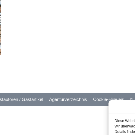
tautoren / Gastartikel
Agenturverzeichnis
Cookie-Hinweis
Nu
Diese Websi
Wir überwach
Details find