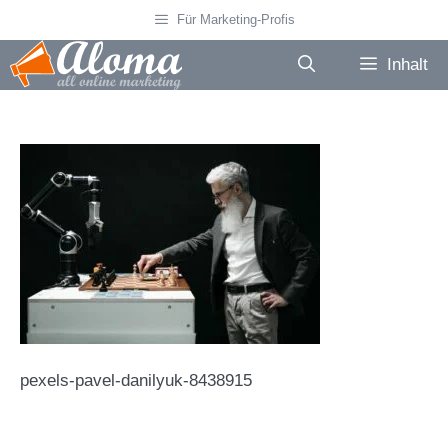
Zum
Für Marketing-Profis
Inhalt
springen
Inhalt
pexels-pavel-danilyuk-8438915