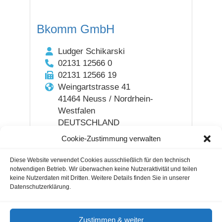
Bkomm GmbH
Ludger Schikarski
02131 12566 0
02131 12566 19
Weingartstrasse 41
41464 Neuss / Nordrhein-
Westfalen
DEUTSCHLAND
Cookie-Zustimmung verwalten
Diese Website verwendet Cookies ausschließlich für den technisch
notwendigen Betrieb. Wir überwachen keine Nutzeraktivität und teilen
keine Nutzerdaten mit Dritten. Weitere Details finden Sie in unserer
Datenschutzerklärung.
Gastautoren / Gastartikel
Agenturverzeichnis
Cookie-Hinweis
Nutzungsbedingungen
Zustimmen & weiter
Impressum & Datenschutz