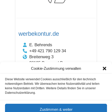
werbekontur.de
E. Behrends
+49 421 790 129 34
Breitenweg 3
28195 Bremen / Bremen
Cookie-Zustimmung verwalten
DEUTSCHLAND
Diese Website verwendet Cookies ausschließlich für den technisch
notwendigen Betrieb. Wir überwachen keine Nutzeraktivität und teilen
keine Nutzerdaten mit Dritten. Weitere Details finden Sie in unserer
Datenschutzerklärung.
Gastautoren / Gastartikel
Agenturverzeichnis
Cookie-Hinweis
Nutzungsbedingungen
Zustimmen & weiter
Impressum & Datenschutz