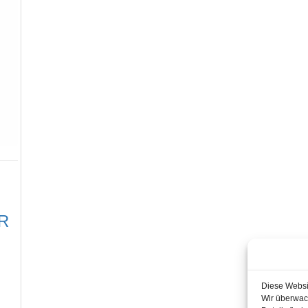
bR
Diese Websi
Wir überwach