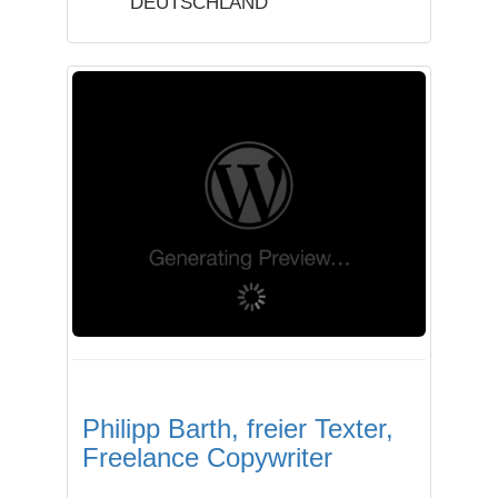
DEUTSCHLAND
Philipp Barth, freier Texter,
Freelance Copywriter