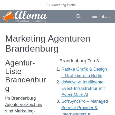
Zum
Für Marketing-Profis
Inhalt
springen
Inhalt
Marketing Agenturen
Brandenburg
Brandenburg Top 3
Agentur-
Radtke Grafik & Design
Liste
– Grafikbüro in Berlin
Brandenbur
doWow.tv: Intelligente
g
Event-Infrastruktur mit
Event Mate AI
Im Brandenburg
SoftSyncPro – Managed
Agenturverzeichnis
Service Provider &
sind
Marketing-
Internetagentur