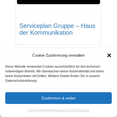
Serviceplan Gruppe – Haus
der Kommunikation
Cookie-Zustimmung verwalten
Gastautoren / Gastartikel
Agenturverzeichnis
Diese Website verwendet Cookies ausschließlich für den technisch
Cookie-Hinweis
Nutzungsbedingungen
notwendigen Betrieb. Wir überwachen keine Nutzeraktivität und teilen
keine Nutzerdaten mit Dritten. Weitere Details finden Sie in unserer
Impressum & Datenschutz
Datenschutzerklärung.
© 2026 - Aloma.de
Zustimmen & weiter
Cookie-Hinweise
Impressum & Datenschutz