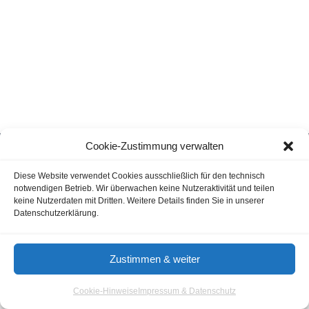
Cookie-Zustimmung verwalten
Gastautoren / Gastartikel
Agenturverzeichnis
Cookie-Hinweis
Nutzungsbedingungen
Diese Website verwendet Cookies ausschließlich für den technisch
notwendigen Betrieb. Wir überwachen keine Nutzeraktivität und teilen
Impressum & Datenschutz
keine Nutzerdaten mit Dritten. Weitere Details finden Sie in unserer
Datenschutzerklärung.
© 2026 - Aloma.de
Zustimmen & weiter
Cookie-Hinweise
Impressum & Datenschutz