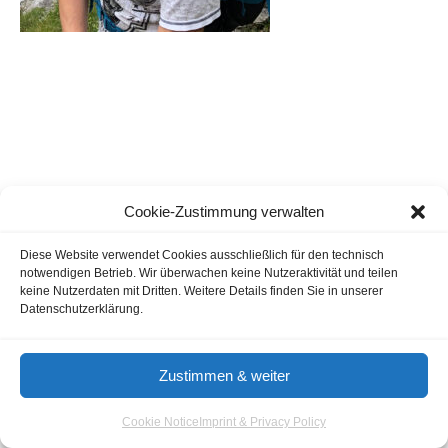
Cookie-Zustimmung verwalten
Guestblogging
Marketing Agencies
Cookie Notice
Diese Website verwendet Cookies ausschließlich für den technisch
notwendigen Betrieb. Wir überwachen keine Nutzeraktivität und teilen
Terms of Use
Imprint & Privacy
keine Nutzerdaten mit Dritten. Weitere Details finden Sie in unserer
Datenschutzerklärung.
© 2026 - Aloma.de
Zustimmen & weiter
Cookie Notice
Imprint & Privacy Policy