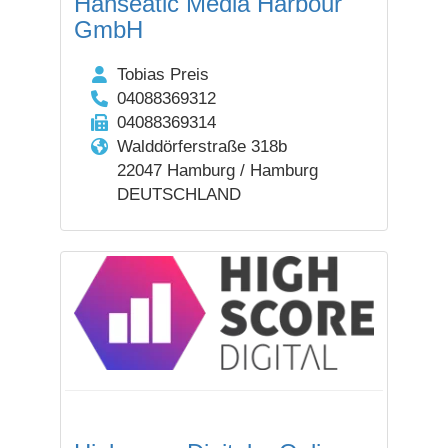
Hanseatic Media Harbour
GmbH
Tobias Preis
04088369312
04088369314
Walddörferstraße 318b
22047 Hamburg / Hamburg
DEUTSCHLAND