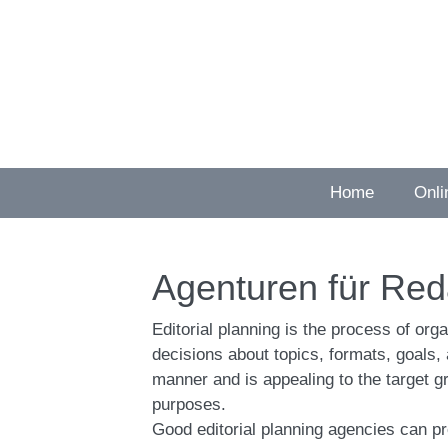
Skip
to
content
Home
Onli
Agenturen für Red
Editorial planning is the process of org
decisions about topics, formats, goals,
manner and is appealing to the target gr
purposes.
Good editorial planning agencies can p