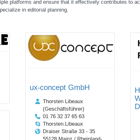
ple platforms and ensure that it effectively contributes to a
pecialize in editorial planning.
ux-concept GmbH
H
W
Thorsten Libeaux
D
(Geschäftsführer)
01 76 32 37 65 63
Thorsten.Libeaux
Draiser Straße 33 - 35
55128 Mainz / Rheinland-