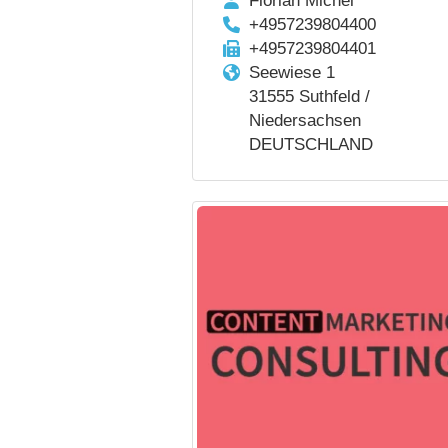
Florian Michel
+4957239804400
+4957239804401
Seewiese 1
31555 Suthfeld /
Niedersachsen
DEUTSCHLAND