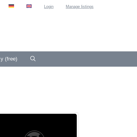
Login
Manage listings
y (free)