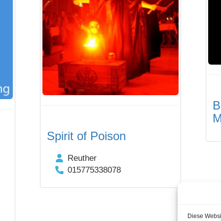
B
M
Spirit of Poison
Reuther
015775338078
Diese Websi