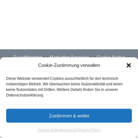
Guestblogging
Marketing Agencies
Cookie Notice
Cookie-Zustimmung verwalten
Terms of Use
Imprint & Privacy
Diese Website verwendet Cookies ausschließlich für den technisch
© 2026 - Aloma.de
notwendigen Betrieb. Wir überwachen keine Nutzeraktivität und teilen
keine Nutzerdaten mit Dritten. Weitere Details finden Sie in unserer
Datenschutzerklärung.
Zustimmen & weiter
Cookie Notice
Imprint & Privacy Policy