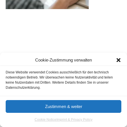
Cookie-Zustimmung verwalten
Guestblogging
Marketing Agencies
Cookie Notice
Diese Website verwendet Cookies ausschließlich für den technisch
notwendigen Betrieb. Wir überwachen keine Nutzeraktivität und teilen
Terms of Use
Imprint & Privacy
keine Nutzerdaten mit Dritten. Weitere Details finden Sie in unserer
Datenschutzerklärung.
© 2026 - Aloma.de
Zustimmen & weiter
Cookie Notice
Imprint & Privacy Policy