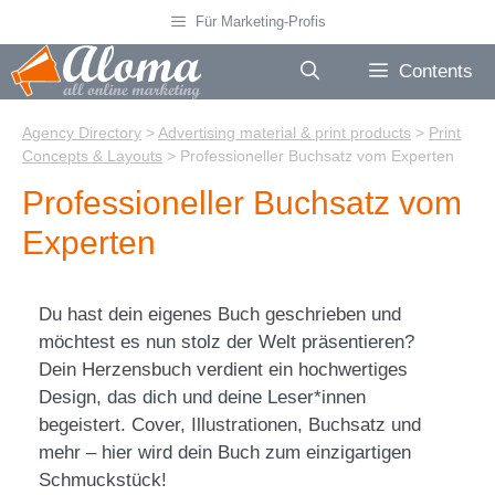
Skip
Für Marketing-Profis
to
content
Contents
Agency Directory
>
Advertising material & print products
>
Print
Concepts & Layouts
>
Professioneller Buchsatz vom Experten
Professioneller Buchsatz vom
Experten
Du hast dein eigenes Buch geschrieben und
möchtest es nun stolz der Welt präsentieren?
Dein Herzensbuch verdient ein hochwertiges
Design, das dich und deine Leser*innen
begeistert. Cover, Illustrationen, Buchsatz und
mehr – hier wird dein Buch zum einzigartigen
Schmuckstück!