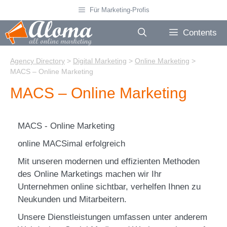
Skip
Für Marketing-Profis
to
content
Contents
Agency Directory
>
Digital Marketing
>
Online Marketing
>
MACS – Online Marketing
MACS – Online Marketing
MACS - Online Marketing
online MACSimal erfolgreich
Mit unseren modernen und effizienten Methoden
des Online Marketings machen wir Ihr
Unternehmen online sichtbar, verhelfen Ihnen zu
Neukunden und Mitarbeitern.
Unsere Dienstleistungen umfassen unter anderem