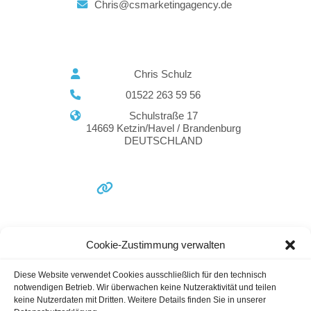
Chris@csmarketingagency.de
Chris Schulz
01522 263 59 56
Schulstraße 17
14669 Ketzin/Havel / Brandenburg
DEUTSCHLAND
Cookie-Zustimmung verwalten
Online Marketing
Social Media Agenturen
Marketing Agentur Deutschland
Diese Website verwendet Cookies ausschließlich für den technisch
Marketing Agenturen Berlin
Google Ads /
notwendigen Betrieb. Wir überwachen keine Nutzeraktivität und teilen
Adwords
keine Nutzerdaten mit Dritten. Weitere Details finden Sie in unserer