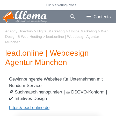
Skip
Für Marketing-Profis
to
content
Contents
Agency Directory
>
Digital Marketing
>
Online Marketing
>
Web
Design & Web Hosting
>
lead.online | Webdesign Agentur
München
lead.online | Webdesign
Agentur München
Gewinnbringende Websites für Unternehmen mit
Rundum-Service
🔎 Suchmaschinenoptimiert | ⚖️ DSGVO-Konform |
✔️ Intuitives Design
https://lead-online.de