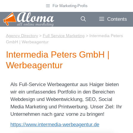
Skip
Für Marketing-Profis
to
content
Contents
Agency Directory
>
Full Service Marketing
>
Intermedia Peters
GmbH | Werbeagentur
Intermedia Peters GmbH |
Werbeagentur
Als Full-Service Werbeagentur aus Haiger bieten
wir ein umfassendes Portfolio in den Bereichen
Webdesign und Webentwicklung, SEO, Social
Media Marketing und Printwerbung. Unser Ziel: Ihr
Unternehmen nach ganz vorne zu bringen!
https://www.intermedia-werbeagentur.de