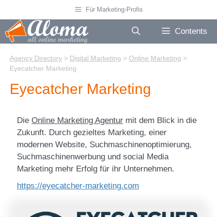
Skip
Für Marketing-Profis
to
content
Contents
Agency Directory
>
Digital Marketing
>
Online Marketing
>
Eyecatcher Marketing
Eyecatcher Marketing
Die
Online Marketing Agentur
mit dem Blick in die
Zukunft. Durch gezieltes Marketing, einer
modernen Website, Suchmaschinenoptimierung,
Suchmaschinenwerbung und social Media
Marketing mehr Erfolg für ihr Unternehmen.
https://eyecatcher-marketing.com