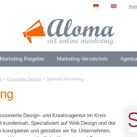
Mark
 Marketing Ratgeber
Marketing-Verzeichnis
Agentur
n
>
Corporate Design
>
Splendid Marketing
ing
assionierte Design- und Kreativagentur im Kreis
d kundennah. Spezialisiert auf Web Design und der
n konzipieren und gestalten wir für Unternehmen,