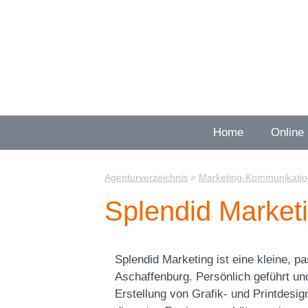
Zum
Inhalt
springen
Home
Online
Agenturverzeichnis
>
Marketing-Kommunikatio
Splendid Market
Splendid Marketing ist eine kleine, p
Aschaffenburg. Persönlich geführt un
Erstellung von Grafik- und Printdesig