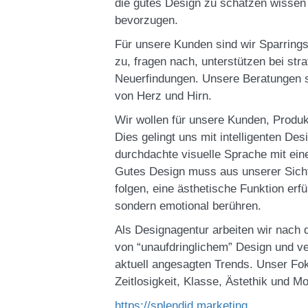
die gutes Design zu schätzen wissen
bevorzugen.
Für unsere Kunden sind wir Sparrings
zu, fragen nach, unterstützen bei st
Neuerfindungen. Unsere Beratungen s
von Herz und Hirn.
Wir wollen für unsere Kunden, Produkt
Dies gelingt uns mit intelligenten De
durchdachte visuelle Sprache mit ei
Gutes Design muss aus unserer Sich
folgen, eine ästhetische Funktion erf
sondern emotional berühren.
Als Designagentur arbeiten wir nach d
von “unaufdringlichem” Design und ve
aktuell angesagten Trends. Unser Foku
Zeitlosigkeit, Klasse, Ästethik und M
https://splendid.marketing