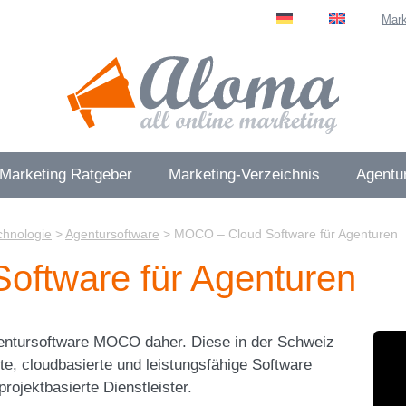
Mark
 Marketing Ratgeber
Marketing-Verzeichnis
Agentur
chnologie
>
Agentursoftware
>
MOCO – Cloud Software für Agenturen
ftware für Agenturen
entursoftware MOCO daher. Diese in der Schweiz
e, cloudbasierte und leistungsfähige Software
rojektbasierte Dienstleister.