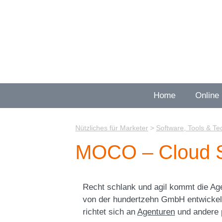
Zum
Inhalt
springen
Home
Online
Nützliches für Marketer
>
Software, Tools & Te
MOCO – Cloud So
Recht schlank und agil kommt die Ag
von der hundertzehn GmbH entwickelt
richtet sich an
Agenturen
und andere p