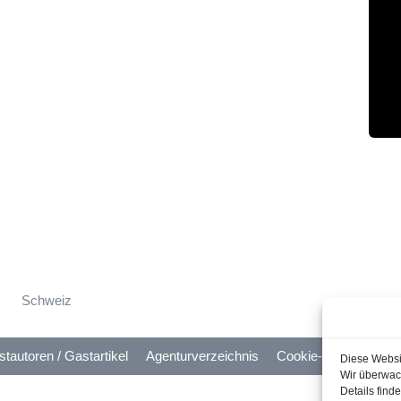
Schweiz
tautoren / Gastartikel
Agenturverzeichnis
Cookie-Hinweis
Nu
Diese Websi
Wir überwach
Details find